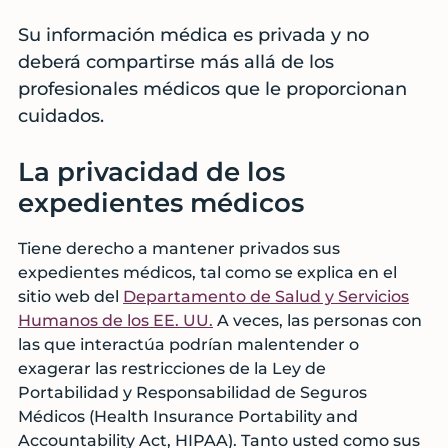
cuidados
y
Su información médica es privada y no
servicios
deberá compartirse más allá de los
al
profesionales médicos que le proporcionan
final
cuidados.
de
la
La privacidad de los
vida
expedientes médicos
antes
de
una
Tiene derecho a mantener privados sus
crisis
expedientes médicos, tal como se explica en el
sitio web del
Departamento de Salud y Servicios
Humanos de los EE. UU.
A veces, las personas con
las que interactúa podrían malentender o
exagerar las restricciones de la Ley de
Portabilidad y Responsabilidad de Seguros
Médicos (Health Insurance Portability and
Accountability Act, HIPAA). Tanto usted como sus