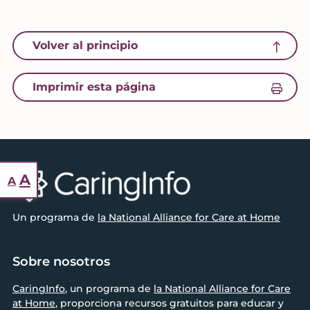
icon of an arrow pointing up
Volver al principio
icon of a printer
Imprimir esta página
Footer
Restablecer
Aumentar
A
A
tamaño
tamaño
de
Un programa de
la National Alliance for Care at Home
de
fuente
fuente.
Sobre nosotros
CaringInfo
, un programa de
la National Alliance for Care
at Home
, proporciona recursos gratuitos para educar y