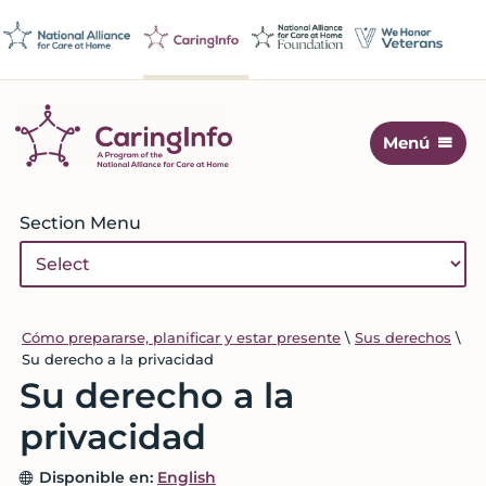
Skip
Skip
Skip
Skip
to
to
to
to
primary
main
primary
footer
navigation
content
sidebar
Menú
CaringInfo
Recursos
para
Primary
Section Menu
ayudar
Sidebar
a
las
personas
a
Cómo prepararse, planificar y estar presente
\
Sus derechos
\
Su derecho a la privacidad
que
Su derecho a la
tomen
decisiones
privacidad
sobre
los
Disponible en:
English