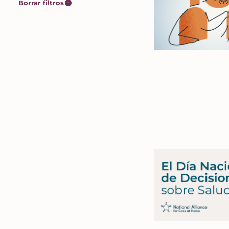
Sidebar
Borrar filtros