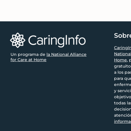
fuente.
Footer
Sobr
CaringI
National
Un programa de
la National Alliance
for Care at Home
Home
,
gratuito
a los pa
para qu
enferme
y servici
objetiv
todas l
decisio
atenció
informa