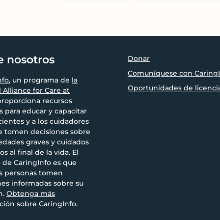
e nosotros
Donar
Comuníquese con CaringI
nfo
, un programa de
la
Oportunidades de licenci
 Alliance for Care at
 proporciona recursos
s para educar y capacitar
cientes y a los cuidadores
e tomen decisiones sobre
dades graves y cuidados
os al final de la vida. El
o de CaringInfo es que
as personas tomen
nes informadas sobre su
n.
Obtenga más
ción sobre CaringInfo
.