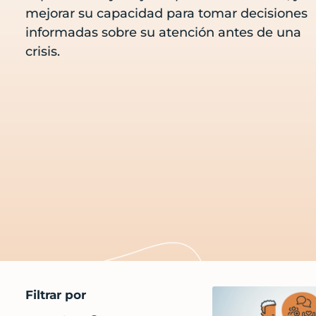
sobre
mejorar su capacidad para tomar decisiones
los
informadas sobre su atención antes de una
cuidados
crisis.
y
servicios
al
final
de
la
vida
antes
de
una
crisis
Primary
Filtrar por