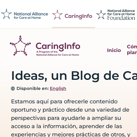
Skip
Skip
Skip
Skip
to
to
to
to
primary
main
primary
footer
navigation
content
sidebar
Cóm
Inicio
plan
CaringInfo
pre
Recursos
para
Ideas, un Blog de C
ayudar
a
Disponible en:
English
las
personas
Estamos aquí para ofrecerle contenido
a
oportuno y práctico desde una variedad de
que
perspectivas para ayudarle a ampliar su
tomen
acceso a la información, aprender de las
decisiones
experiencias y mejores prácticas de otros, y